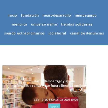
inicio
fundación
neurodesarrollo
nemoequipo
menorca
universo nemo
tiendas solidarias
siendo extraordinarios
¡colabora!
canal de denuncias
Hazte Nemoamigo y ayuda
a
familias a construir un futuro lleno de posibilidades
ES11 2100 8634 2102 0001 6404
Dona